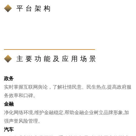
平台架构
主要功能及应用场景
政务
实时掌握互联网舆论，了解社情民意、民生热点,提高政府服
务效率和口碑。
金融
净化网络环境,维护金融稳定,帮助金融企业树立品牌形象,加
强声誉风险管理。
汽车