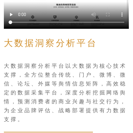
大数据洞察分析平台
大数据洞察分析平台以大数据为核心技术
支撑，全方位整合传统、门户、微博、微
信、论坛、外媒等舆情信息矩阵，高效稳
定的数据采集平台，深度分析挖掘网络舆
情，预测消费者的商业兴趣与社交行为，
为企业品牌评估、战略部署提供有力数据
支撑。