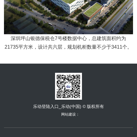
深圳坪山银德保税仓
7号楼数据中心
，总建筑面积约为
21735平方米，设计共六层，规划机柜数量不少于3411个。
乐动登陆入口_乐动(中国) © 版权所有
网站建设：